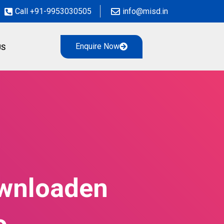
Call +91-9953030505
info@misd.in
Enquire Now
US
ownloaden