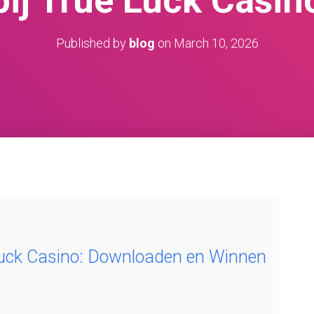
bij True Luck Casin
Published by
blog
on
March 10, 2026
 Luck Casino: Downloaden en Winnen