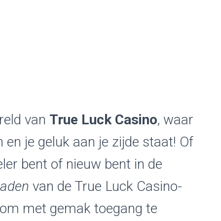
reld van
True Luck Casino
, waar
n je geluk aan je zijde staat! Of
ler bent of nieuw bent in de
oaden
van de True Luck Casino-
s om met gemak toegang te