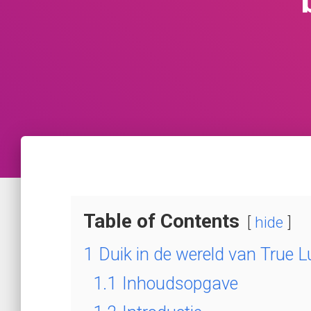
Table of Contents
hide
1
Duik in de wereld van True
1.1
Inhoudsopgave