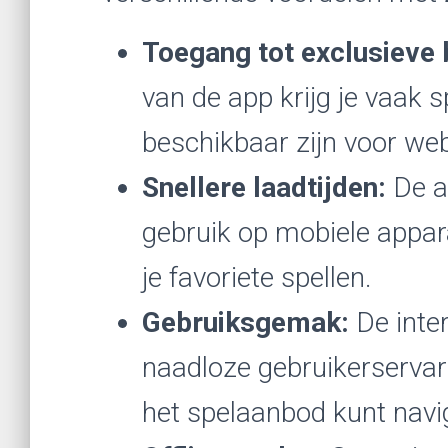
Toegang tot exclusieve
van de app krijg je vaak s
beschikbaar zijn voor we
Snellere laadtijden:
De a
gebruik op mobiele appara
je favoriete spellen.
Gebruiksgemak:
De inte
naadloze gebruikerservar
het spelaanbod kunt navi