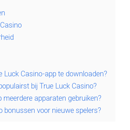
en
 Casino
rheid
rue Luck Casino-app te downloaden?
 populairst bij True Luck Casino?
p meerdere apparaten gebruiken?
o bonussen voor nieuwe spelers?