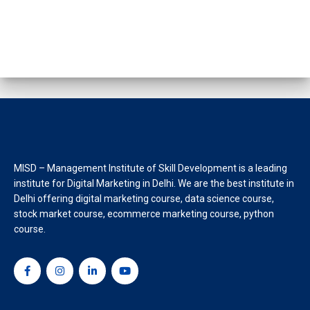
MISD – Management Institute of Skill Development is a leading
institute for Digital Marketing in Delhi. We are the best institute in
Delhi offering digital marketing course, data science course,
stock market course, ecommerce marketing course, python
course.