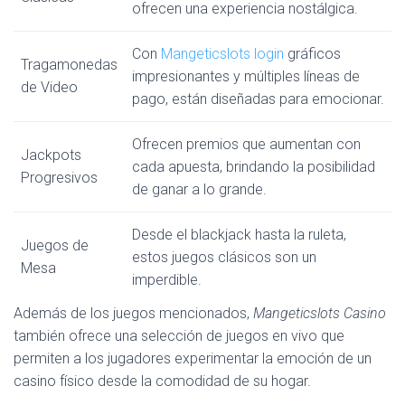
ofrecen una experiencia nostálgica.
Con
Mangeticslots login
gráficos
Tragamonedas
impresionantes y múltiples líneas de
de Video
pago, están diseñadas para emocionar.
Ofrecen premios que aumentan con
Jackpots
cada apuesta, brindando la posibilidad
Progresivos
de ganar a lo grande.
Desde el blackjack hasta la ruleta,
Juegos de
estos juegos clásicos son un
Mesa
imperdible.
Además de los juegos mencionados,
Mangeticslots Casino
también ofrece una selección de juegos en vivo que
permiten a los jugadores experimentar la emoción de un
casino físico desde la comodidad de su hogar.