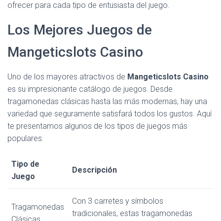
ofrecer para cada tipo de entusiasta del juego.
Los Mejores Juegos de
Mangeticslots Casino
Uno de los mayores atractivos de
Mangeticslots Casino
es su impresionante catálogo de juegos. Desde
tragamonedas clásicas hasta las más modernas, hay una
variedad que seguramente satisfará todos los gustos. Aquí
te presentamos algunos de los tipos de juegos más
populares:
Tipo de
Descripción
Juego
Con 3 carretes y símbolos
Tragamonedas
tradicionales, estas tragamonedas
Clásicas