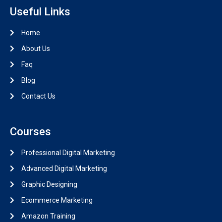
Useful Links
Home
About Us
Faq
Blog
Contact Us
Courses
Professional Digital Marketing
Advanced Digital Marketing
Graphic Designing
Ecommerce Marketing
Amazon Training