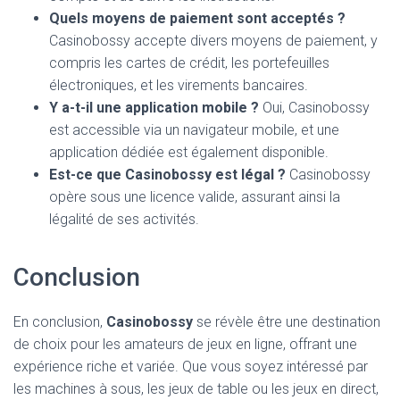
Quels moyens de paiement sont acceptés ?
Casinobossy accepte divers moyens de paiement, y
compris les cartes de crédit, les portefeuilles
électroniques, et les virements bancaires.
Y a-t-il une application mobile ?
Oui, Casinobossy
est accessible via un navigateur mobile, et une
application dédiée est également disponible.
Est-ce que Casinobossy est légal ?
Casinobossy
opère sous une licence valide, assurant ainsi la
légalité de ses activités.
Conclusion
En conclusion,
Casinobossy
se révèle être une destination
de choix pour les amateurs de jeux en ligne, offrant une
expérience riche et variée. Que vous soyez intéressé par
les machines à sous, les jeux de table ou les jeux en direct,