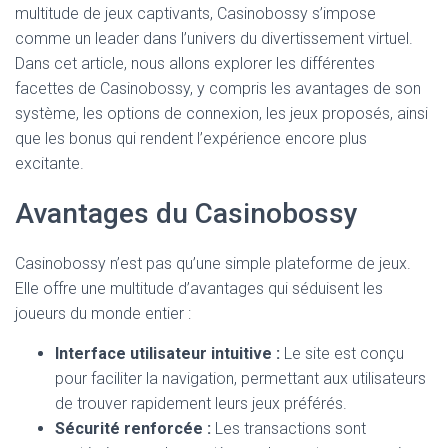
multitude de jeux captivants, Casinobossy s’impose
comme un leader dans l’univers du divertissement virtuel.
Dans cet article, nous allons explorer les différentes
facettes de Casinobossy, y compris les avantages de son
système, les options de connexion, les jeux proposés, ainsi
que les bonus qui rendent l’expérience encore plus
excitante.
Avantages du Casinobossy
Casinobossy n’est pas qu’une simple plateforme de jeux.
Elle offre une multitude d’avantages qui séduisent les
joueurs du monde entier :
Interface utilisateur intuitive :
Le site est conçu
pour faciliter la navigation, permettant aux utilisateurs
de trouver rapidement leurs jeux préférés.
Sécurité renforcée :
Les transactions sont