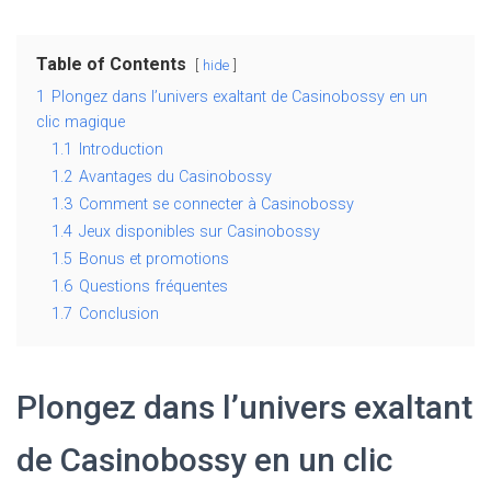
Table of Contents
hide
1
Plongez dans l’univers exaltant de Casinobossy en un
clic magique
1.1
Introduction
1.2
Avantages du Casinobossy
1.3
Comment se connecter à Casinobossy
1.4
Jeux disponibles sur Casinobossy
1.5
Bonus et promotions
1.6
Questions fréquentes
1.7
Conclusion
Plongez dans l’univers exaltant
de Casinobossy en un clic