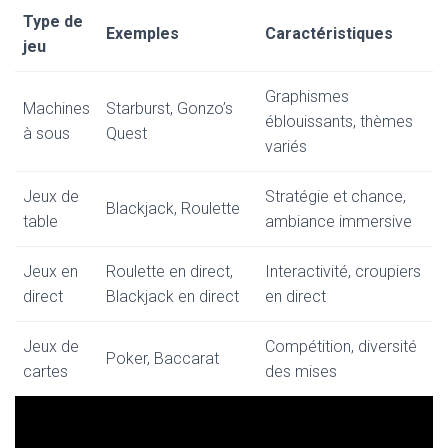
Type de
Exemples
Caractéristiques
jeu
Graphismes
Machines
Starburst, Gonzo’s
éblouissants, thèmes
à sous
Quest
variés
Jeux de
Stratégie et chance,
Blackjack, Roulette
table
ambiance immersive
Jeux en
Roulette en direct,
Interactivité, croupiers
direct
Blackjack en direct
en direct
Jeux de
Compétition, diversité
Poker, Baccarat
cartes
des mises