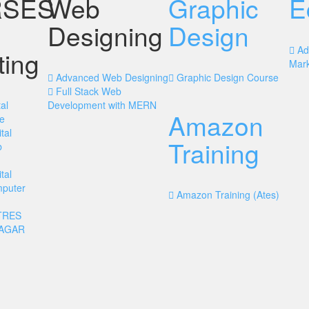
SES
Web
Graphic
E
Designing
Design
Ad
ting
Mark
Advanced Web Designing
Graphic Design Course
Full Stack Web
al
Development with MERN
Amazon
e
tal
Training
b
tal
mputer
Amazon Training (Ates)
TRES
NAGAR