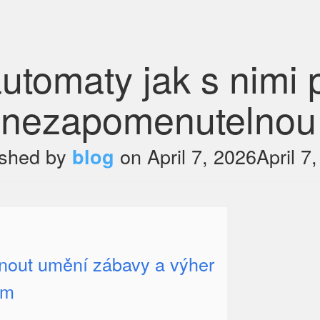
utomaty jak s nimi 
v nezapomenutelno
ished by
on
April 7, 2026
April 7
blog
nout umění zábavy a výher
ům