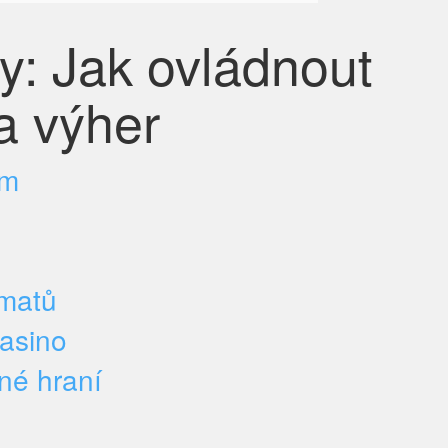
y: Jak ovládnout
a výher
ům
omatů
asino
né hraní