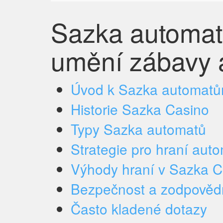
Sazka automat
umění zábavy 
Úvod k Sazka automat
Historie Sazka Casino
Typy Sazka automatů
Strategie pro hraní aut
Výhody hraní v Sazka C
Bezpečnost a zodpověd
Často kladené dotazy