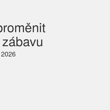
proměnit
u zábavu
, 2026