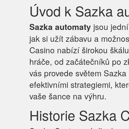
Úvod k Sazka a
Sazka automaty
jsou jedn
jak si užít zábavu a možnos
Casino nabízí širokou škál
hráče, od začátečníků po z
vás provede světem Sazka au
efektivními strategiemi, kt
vaše šance na výhru.
Historie Sazka 