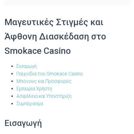
Μαγευτικές Στιγμές και
Άφθονη Διασκέδαση στο
Smokace Casino
Εισαγωγή
Παιχνίδια του Smokace Casino
Μπόνους και Προσφορές
Εμπειρία Χρήστη
Ασφάλεια και Υποστήριξη
Συμπέρασμα
Εισαγωγή