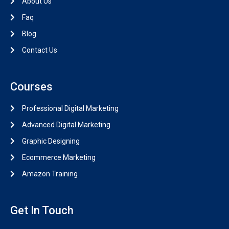
About Us
Faq
Blog
Contact Us
Courses
Professional Digital Marketing
Advanced Digital Marketing
Graphic Designing
Ecommerce Marketing
Amazon Training
Get In Touch