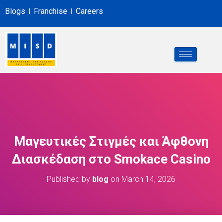
Blogs
Franchise
Careers
Μαγευτικές Στιγμές και Άφθονη
Διασκέδαση στο Smokace Casino
Published by
blog
on
March 14, 2026