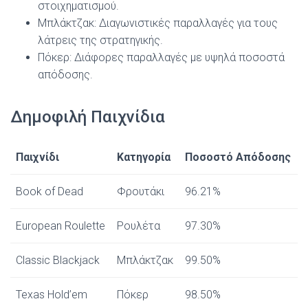
στοιχηματισμού.
Μπλάκτζακ: Διαγωνιστικές παραλλαγές για τους
λάτρεις της στρατηγικής.
Πόκερ: Διάφορες παραλλαγές με υψηλά ποσοστά
απόδοσης.
Δημοφιλή Παιχνίδια
Παιχνίδι
Κατηγορία
Ποσοστό Απόδοσης
Book of Dead
Φρουτάκι
96.21%
European Roulette
Ρουλέτα
97.30%
Classic Blackjack
Μπλάκτζακ
99.50%
Texas Hold’em
Πόκερ
98.50%