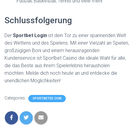
Fußball, Basketball, Tennis und viele mehr.
Schlussfolgerung
Der
Sportbet Login
ist dein Tor zu einer spannenden Welt
des Wettens und des Spielens. Mit einer Vielzahl an Spielen,
großzügigen Boni und einem herausragenden
Kundenservice ist Sportbet Casino die ideale Wahl für alle,
die das Beste aus ihrem Spielerlebnis herausholen
möchten. Melde dich noch heute an und entdecke die
unendlichen Möglichkeiten!
Categories:
SPORTBETDE.COM