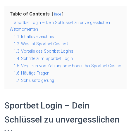
Table of Contents
hide
1
Sportbet Login – Dein Schlüssel zu unvergesslichen
Wettmomenten
1.1
Inhaltsverzeichnis
1.2
Was ist Sportbet Casino?
1.3
Vorteile des Sportbet Logins
1.4
Schritte zum Sportbet Login
1.5
Vergleich von Zahlungsmethoden bei Sportbet Casino
1.6
Häufige Fragen
1.7
Schlussfolgerung
Sportbet Login – Dein
Schlüssel zu unvergesslichen