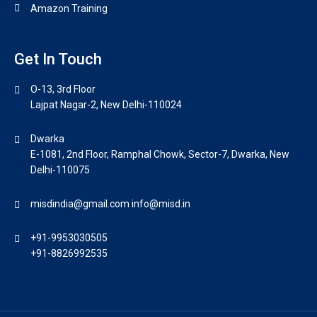
Amazon Training
Get In Touch
O-13, 3rd Floor
Lajpat Nagar-2, New Delhi-110024
Dwarka
E-1081, 2nd Floor, Ramphal Chowk, Sector-7, Dwarka, New
Delhi-110075
misdindia@gmail.com info@misd.in
+91-9953030505
+91-8826992535