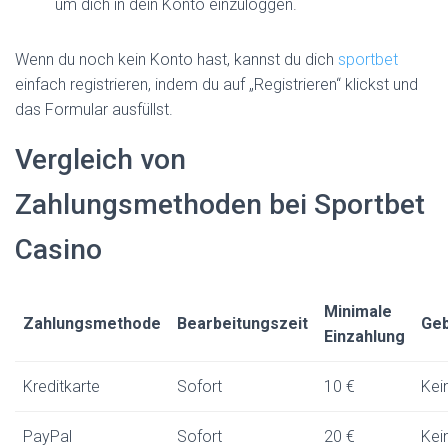
um dich in dein Konto einzuloggen.
Wenn du noch kein Konto hast, kannst du dich
sportbet
einfach registrieren, indem du auf „Registrieren“ klickst und
das Formular ausfüllst.
Vergleich von
Zahlungsmethoden bei Sportbet
Casino
Minimale
Zahlungsmethode
Bearbeitungszeit
Ge
Einzahlung
Kreditkarte
Sofort
10 €
Kei
PayPal
Sofort
20 €
Kei