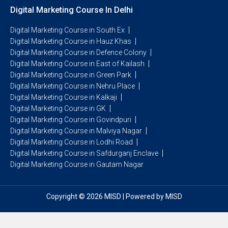
Digital Marketing Course In Delhi
Digital Marketing Course in South Ex
Digital Marketing Course in Hauz Khas
Digital Marketing Course in Defence Colony
Digital Marketing Course in East of Kailash
Digital Marketing Course in Green Park
Digital Marketing Course in Nehru Place
Digital Marketing Course in Kalkaji
Digital Marketing Course in GK
Digital Marketing Course in Govindpuri
Digital Marketing Course in Malviya Nagar
Digital Marketing Course in Lodhi Road
Digital Marketing Course in Safdurganj Enclave
Digital Marketing Course in Gautam Nagar
Copyright © 2026 MISD | Powered by MISD