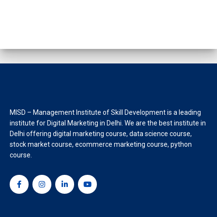
MISD – Management Institute of Skill Development is a leading
institute for Digital Marketing in Delhi. We are the best institute in
Delhi offering digital marketing course, data science course,
stock market course, ecommerce marketing course, python
course.