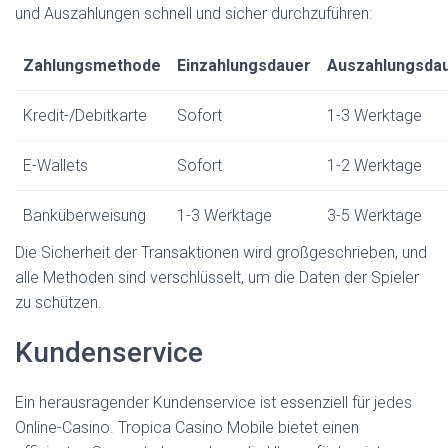
und Auszahlungen schnell und sicher durchzuführen:
Zahlungsmethode
Einzahlungsdauer
Auszahlungsda
Kredit-/Debitkarte
Sofort
1-3 Werktage
E-Wallets
Sofort
1-2 Werktage
Banküberweisung
1-3 Werktage
3-5 Werktage
Die Sicherheit der Transaktionen wird großgeschrieben, und
alle Methoden sind verschlüsselt, um die Daten der Spieler
zu schützen.
Kundenservice
Ein herausragender Kundenservice ist essenziell für jedes
Online-Casino. Tropica Casino Mobile bietet einen