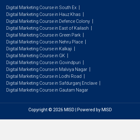
Digital Marketing Course in South Ex
Digital Marketing Course in Hauz Khas
Digital Marketing Course in Defence Colony
Digital Marketing Course in East of Kailash
Digital Marketing Course in Green Park
Digital Marketing Course in Nehru Place
Digital Marketing Course in Kalkaji
Digital Marketing Course in GK
Digital Marketing Course in Govindpuri
Digital Marketing Course in Malviya Nagar
Digital Marketing Course in Lodhi Road
Digital Marketing Course in Safdurganj Enclave
Digital Marketing Course in Gautam Nagar
Copyright © 2026 MISD | Powered by MISD