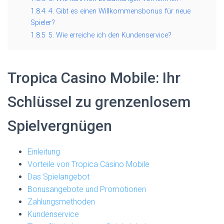
1.8.4
4. Gibt es einen Willkommensbonus für neue
Spieler?
1.8.5
5. Wie erreiche ich den Kundenservice?
Tropica Casino Mobile: Ihr
Schlüssel zu grenzenlosem
Spielvergnügen
Einleitung
Vorteile von Tropica Casino Mobile
Das Spielangebot
Bonusangebote und Promotionen
Zahlungsmethoden
Kundenservice