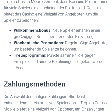
Tropica Casino Mobile versteht, dass Boni und Promotionen
für viele Spieler ein entscheidender Faktor sind. Deshalb
bietet das Casino eine Vielzahl von Angeboten, um die
Spieler zu belohnen:
Willkommensbonus:
Neue Spieler erhalten einen
großzügigen Bonus bei ihrer ersten Einzahlung.
Wöchentliche Promotions:
Regelmäßige Angebote,
um bestehende Spieler zu belohnen.
Treueprogramm:
Punkte sammeln, die gegen
Freispiele und andere Belohnungen eingelöst werden
können.
Zahlungsmethoden
Die Auswahl der richtigen Zahlungsmethode ist
entscheidend für ein positives Spielerlebnis. Tropica Casino
Mobile bietet eine Vielzahl von Optionen, um Einzahlungen