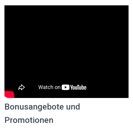
Bonusangebote und
Promotionen