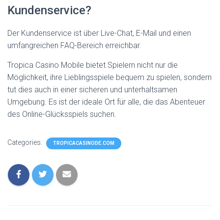
Kundenservice?
Der Kundenservice ist über Live-Chat, E-Mail und einen
umfangreichen FAQ-Bereich erreichbar.
Tropica Casino Mobile bietet Spielern nicht nur die
Möglichkeit, ihre Lieblingsspiele bequem zu spielen, sondern
tut dies auch in einer sicheren und unterhaltsamen
Umgebung. Es ist der ideale Ort für alle, die das Abenteuer
des Online-Glücksspiels suchen.
Categories:
TROPICACASINODE.COM