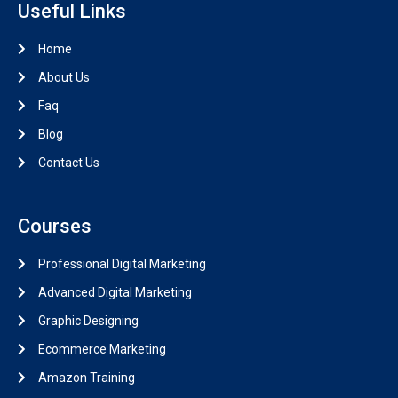
Useful Links
Home
About Us
Faq
Blog
Contact Us
Courses
Professional Digital Marketing
Advanced Digital Marketing
Graphic Designing
Ecommerce Marketing
Amazon Training