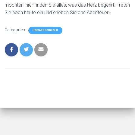
möchten, hier finden Sie alles, was das Herz begehrt. Treten
Sie noch heute ein und erleben Sie das Abenteuer!
Categories:
UNCATEGORIZED