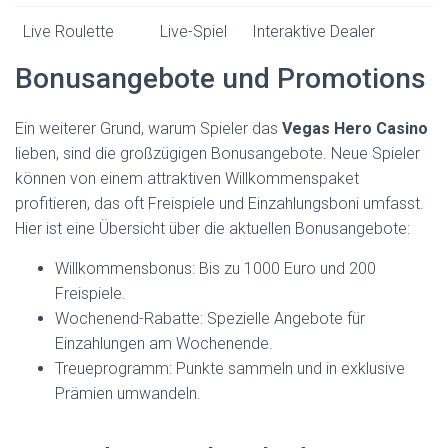
Live Roulette
Live-Spiel
Interaktive Dealer
Bonusangebote und Promotions
Ein weiterer Grund, warum Spieler das
Vegas Hero Casino
lieben, sind die großzügigen Bonusangebote. Neue Spieler
können von einem attraktiven Willkommenspaket
profitieren, das oft Freispiele und Einzahlungsboni umfasst.
Hier ist eine Übersicht über die aktuellen Bonusangebote:
Willkommensbonus: Bis zu 1000 Euro und 200
Freispiele.
Wochenend-Rabatte: Spezielle Angebote für
Einzahlungen am Wochenende.
Treueprogramm: Punkte sammeln und in exklusive
Prämien umwandeln.