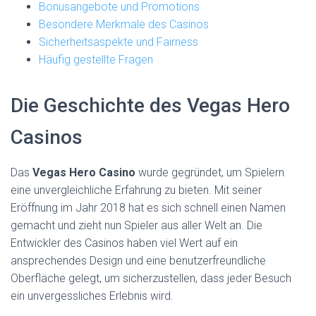
Bonusangebote und Promotions
Besondere Merkmale des Casinos
Sicherheitsaspekte und Fairness
Häufig gestellte Fragen
Die Geschichte des Vegas Hero
Casinos
Das
Vegas Hero Casino
wurde gegründet, um Spielern
eine unvergleichliche Erfahrung zu bieten. Mit seiner
Eröffnung im Jahr 2018 hat es sich schnell einen Namen
gemacht und zieht nun Spieler aus aller Welt an. Die
Entwickler des Casinos haben viel Wert auf ein
ansprechendes Design und eine benutzerfreundliche
Oberfläche gelegt, um sicherzustellen, dass jeder Besuch
ein unvergessliches Erlebnis wird.