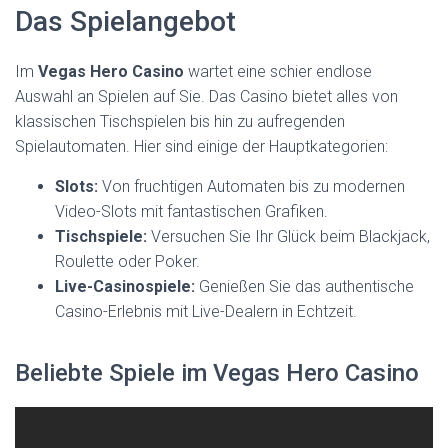
Das Spielangebot
Im
Vegas Hero Casino
wartet eine schier endlose
Auswahl an Spielen auf Sie. Das Casino bietet alles von
klassischen Tischspielen bis hin zu aufregenden
Spielautomaten. Hier sind einige der Hauptkategorien:
Slots:
Von fruchtigen Automaten bis zu modernen
Video-Slots mit fantastischen Grafiken.
Tischspiele:
Versuchen Sie Ihr Glück beim Blackjack,
Roulette oder Poker.
Live-Casinospiele:
Genießen Sie das authentische
Casino-Erlebnis mit Live-Dealern in Echtzeit.
Beliebte Spiele im Vegas Hero Casino