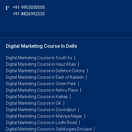
+91-9953030505
+91-8826992535
Digital Marketing Course In Delhi
Digital Marketing Course in South Ex
Digital Marketing Course in Hauz Khas
Digital Marketing Course in Defence Colony
Digital Marketing Course in East of Kailash
Digital Marketing Course in Green Park
Digital Marketing Course in Nehru Place
Digital Marketing Course in Kalkaji
Digital Marketing Course in GK
Digital Marketing Course in Govindpuri
Digital Marketing Course in Malviya Nagar
Digital Marketing Course in Lodhi Road
Digital Marketing Course in Safdurganj Enclave